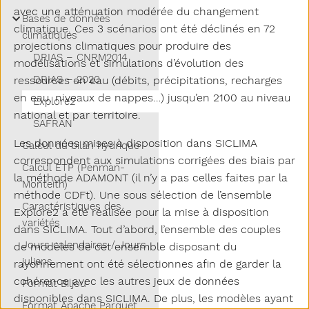
avec une atténuation modérée du changement
Sous-menu Bases de données climatiques
Bases de données
climatique. Ces 3 scénarios ont été déclinés en 72
climatiques
projections climatiques pour produire des
DRIAS – CNRM2014
modélisations et simulations d’évolution des
DRIAS – 2020
ressources en eau (débits, précipitations, recharges
en eau, niveaux de nappes…) jusqu’en 2100 au niveau
Explore2
national et par territoire.
SAFRAN
Les données mises à disposition dans SICLIMA
Calcul du bilan hydrique
correspondent aux simulations corrigées des biais par
Calcul ETP (Penman-
la méthode ADAMONT (il n’y a pas celles faites par la
Monteith)
méthode CDFt). Une sous sélection de l’ensemble
Caractéristiques des
Explore2 a été réalisée pour la mise à disposition
variétés
dans SICLIMA. Tout d’abord, l’ensemble des couples
Jours calendaires / Jours
de modèles de cet ensemble disposant du
juliens
rayonnement ont été sélectionnes afin de garder la
cohérence avec les autres jeux de données
Format Biljou
disponibles dans SICLIMA. De plus, les modèles ayant
Format Apache Parquet