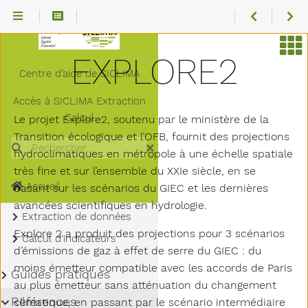
Scénarios
disponibles
par modèle
EXPLORE2
Variables
climatiques
Centre d’aide de SICLIMA
Conversions
Conditions
Accès à
SICLIMA
Extraction
d’utilisation
des
Calcul
Le projet Explore2, soutenu par le ministère de la
données
DRIAS
Transition écologique et l’OFB, fournit des projections
Pour
Rechercher
hydroclimatiques en métropole à une échelle spatiale
aller
plus
Sous-menu Découvrir SICLIMA
Découvrir SICLIMA
très fine et sur l’ensemble du XXIe siècle, en se
loin
Accueil
basant sur les scénarios du GIEC et les dernières
Sous-menu Demande d’accès
Demande d’accès
avancées scientifiques en hydrologie.
Sous-menu Extraction de données
Extraction de données
Explore 2 a produit des projections pour 3 scénarios
Sous-menu Calcul d’indicateurs
Calcul d’indicateurs
d’émissions de gaz à effet de serre du GIEC : du
moins émetteur compatible avec les accords de Paris
Sous-menu Guides pratiques
Guides pratiques
au plus émetteur sans atténuation du changement
Sous-menu Références
Références
climatique, en passant par le scénario intermédiaire