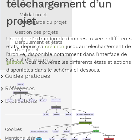
téléchargement d’un
variables climatiques
Validation et
projet
sauvegarde du projet
Gestion des projets
Un projet d’extraction de données traverse différents
Déroulement et états
états, depuis sa
création
jusqu’au téléchargement de
d’un projet
l’archive, disponible notamment dans l’interface de
Sous-menu Calcul d’indicateurs
Calcul d’indicateurs
gestion
. Vous trouverez les différents états et actions
disponibles dans le schéma ci-dessous.
Sous-menu Guides pratiques
Guides pratiques
Création
Sous-menu Références
Références
Saisie des informations
En cours de modification
Sous-menu Explications
Explications
Afficher
Modifier
Dupliquer
Supprimer
Ne plus modifier
Non modifiable
Afficher
Dupliquer
Supprimer
Lancer la création de l'archive
Mise en file d'attente
En cours d'exécution
Traitement
Cookies
Annuler la création de l'archive
Afficher
Dupliquer
Terminé
Au bout d'une semaine
Mentions légales
Autorisé
Afficher
Dupliquer
Supprimer
Télécharger
Archive expirée