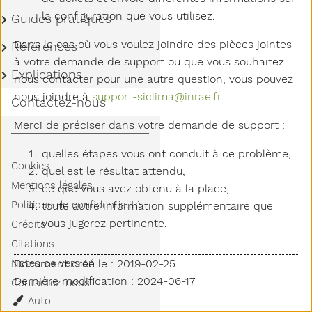
la configuration que vous utilisez.
Sous-menu Guides pratiques
Guides pratiques
Dans le cas où vous voulez joindre des pièces jointes
Sous-menu Références
Références
à votre demande de support ou que vous souhaitez
Sous-menu Explications
Explications
nous contacter pour une autre question, vous pouvez
nous joindre à
support-siclima@inrae.fr
.
Contactez-nous
Merci de préciser dans votre demande de support :
quelles étapes vous ont conduit à ce problème,
Cookies
quel est le résultat attendu,
Mentions légales
ce que vous avez obtenu à la place,
Politique de confidentialité
toute autre information supplémentaire que
vous jugerez pertinente.
Crédits
Citations
Document créé le : 2019-02-25
Notes de version
Dernière modification : 2024-06-17
Contactez-nous
Thème