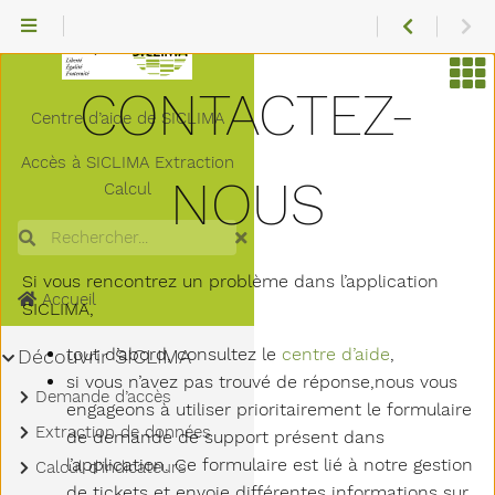
CONTACTEZ-
Centre d’aide de SICLIMA
Accès à
SICLIMA
Extraction
NOUS
Calcul
Rechercher
Si vous rencontrez un problème dans l’application
Accueil
SICLIMA,
tout d’abord, consultez le
centre d’aide
,
Sous-menu Découvrir SICLIMA
Découvrir SICLIMA
si vous n’avez pas trouvé de réponse,nous vous
Sous-menu Demande d’accès
Demande d’accès
engageons à utiliser prioritairement le formulaire
Sous-menu Extraction de données
Extraction de données
de demande de support présent dans
l’application. Ce formulaire est lié à notre gestion
Sous-menu Calcul d’indicateurs
Calcul d’indicateurs
de tickets et envoie différentes informations sur