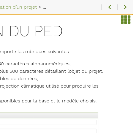
ation d’un projet
>
Identification du PED
N DU PED
porte les rubriques suivantes :
 50 caractères alphanumériques,
plus 500 caractères détaillant l’objet du projet,
sibles de données,
ojection climatique utilisé pour produire les
sponibles pour la base et le modèle choisis.