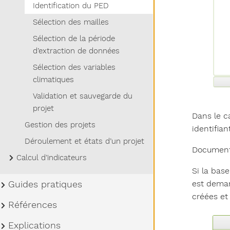
Identification du PED
Sélection des mailles
Sélection de la période
d’extraction de données
Sélection des variables
climatiques
Validation et sauvegarde du
projet
Dans le c
Gestion des projets
identifian
Déroulement et états d’un projet
Document
Sous-menu Calcul d’indicateurs
Calcul d’indicateurs
Si la bas
est deman
Sous-menu Guides pratiques
Guides pratiques
créées et
Sous-menu Références
Références
Sous-menu Explications
Explications