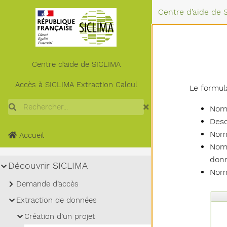
Centre d’aide de 
Centre d’aide de SICLIMA
Accès à
SICLIMA
Extraction
Calcul
Le formula
Rechercher
Nom 
Desc
Nom 
Accueil
Nom 
donn
Sous-menu Découvrir SICLIMA
Découvrir SICLIMA
Nom 
Sous-menu Demande d’accès
Demande d’accès
Sous-menu Extraction de données
Extraction de données
Sous-menu Création d’un projet
Création d’un projet