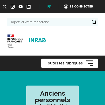
FR
SE CONNECTER
Tapez
ici
votre
recherche
Toutes les rubriques
Anciens
personnels