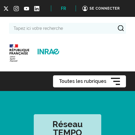
FR
SE CONNECTER
Tapez
ici
votre
recherche
Toutes les rubriques
Réseau
TEMPO